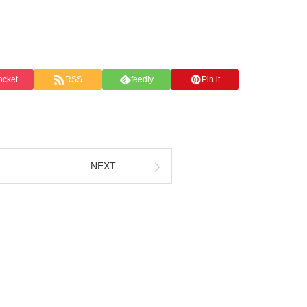
ocket
RSS
feedly
Pin it
NEXT